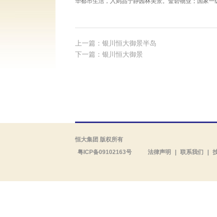
华都市生活，入则品宁静园林美景。金碧物业；国家一
上一篇：银川恒大御景半岛
下一篇：银川恒大御景
恒大集团 版权所有
粤ICP备09102163号
法律声明
|
联系我们
|