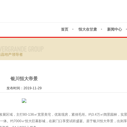
首页
恒大在甘肃
新闻中心
银川恒大帝景
发布时间：2019-11-29
展区域，主打80-136㎡宽景美宅，优装现房，紧俏毛坯。约3.4万㎡阔景园林，实
为一体。约7000㎡恒大巨幕影城，在家门口享受试听盛宴。居于银川恒大帝景，出则